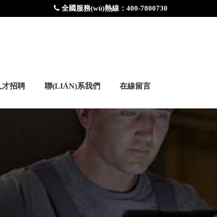
全國服務(wù)熱線：400-7800730
人才招聘
聯(LIÁN)系我們
在線留言
x
女士