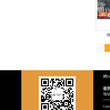
湖
«
1
網(
咨詢
留
地址
Copy