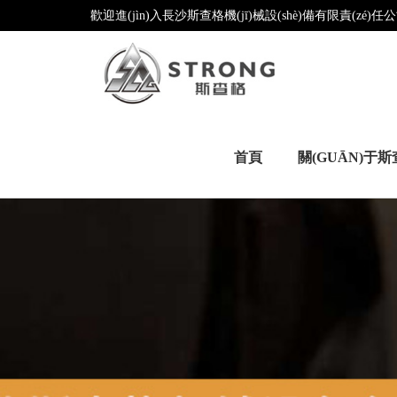
歡迎進(jìn)入長沙斯查格機(jī)械設(shè)備有限責(zé)任公
首頁
關(GUĀN)于