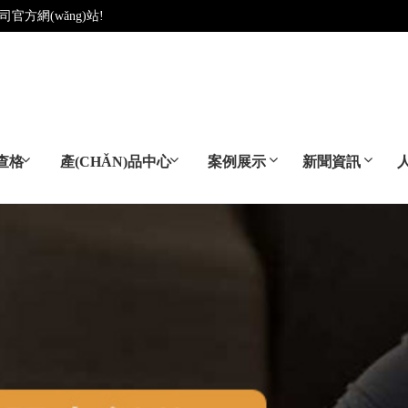
司官方網(wǎng)站!
斯查格
產(CHǍN)品中心
案例展示
新聞資訊
您可以直接拨打：
400-7800730
或留言咨询
先生