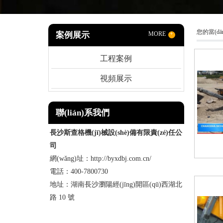
您的當(dā
案例展示
MORE
+
工程案例
視頻展示
聯(lián)系我們
長沙斯查格機(jī)械設(shè)備有限責(zé)任公
司
網(wǎng)址：http://byxdbj.com.cn/
電話：400-7800730
地址：湖南長沙瀏陽經(jīng)開區(qū)西湖北
路 10 號