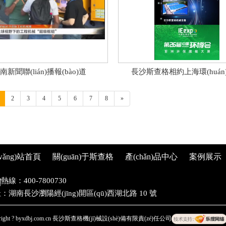
南新聞聯(lián)播報(bào)道
長沙斯查格相約上海環(huán
(huì)2.21-4.23
2
3
4
5
6
7
8
»
wǎng)站首頁
關(guān)于斯查格
產(chǎn)品中心
案例展示
熱線：400-7800730
言
：湖南長沙瀏陽經(jīng)開區(qū)西湖北路 10 號
right ? byxdbj.com.cn 長沙斯查格機(jī)械設(shè)備有限責(zé)任公司