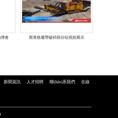
)博會
斯查格履帶破碎篩分站視頻展示
新聞資訊
人才招聘
聯(lián)系我們
在線