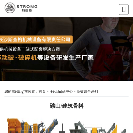
您的當(dāng)前位置：
首頁
>
產(chǎn)品中心
>
高效組合系列
礦山/建筑骨料